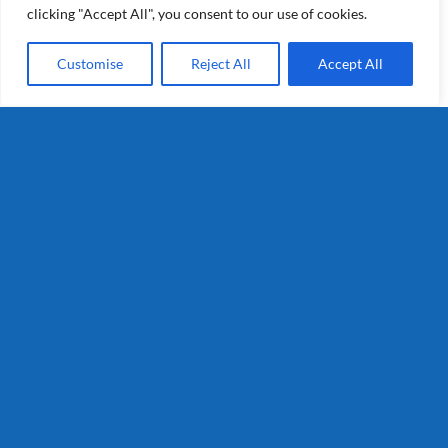
clicking "Accept All", you consent to our use of cookies.
Customise
Reject All
Accept All
Kruimig grof 5kg (Superunie)