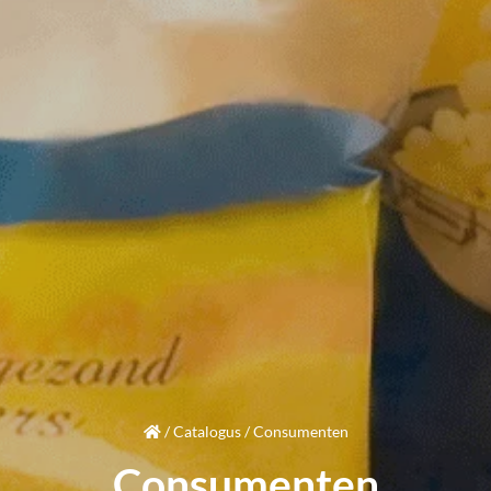
/
Catalogus
/
Consumenten
Consumenten