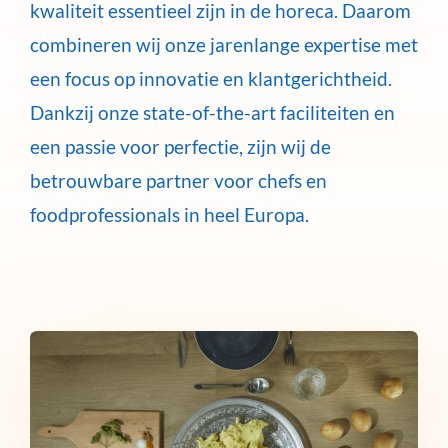
kwaliteit essentieel zijn in de horeca. Daarom
combineren wij onze jarenlange expertise met
een focus op innovatie en klantgerichtheid.
Dankzij onze state-of-the-art faciliteiten en
een passie voor perfectie, zijn wij de
betrouwbare partner voor chefs en
foodprofessionals in heel Europa.