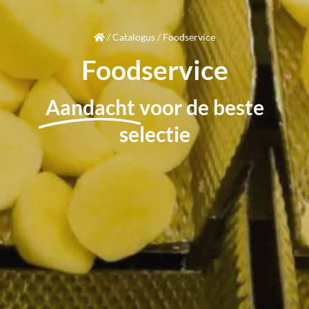
/
Catalogus
/
Foodservice
Foodservice
Aandacht
voor de beste
selectie