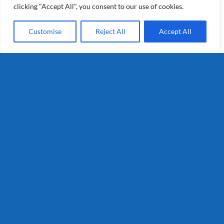
clicking "Accept All", you consent to our use of cookies.
Customise
Reject All
Accept All
Tafel fijn kruimig 1kg
Details
1
2
3
Volgende
Segmenten