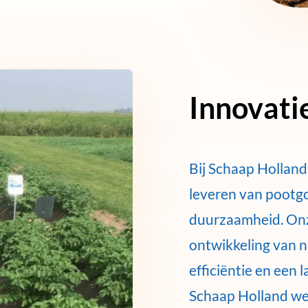
Innovati
Bij Schaap Holland 
leveren van pootg
duurzaamheid. Onz
ontwikkeling van n
efficiëntie en een 
Schaap Holland wer