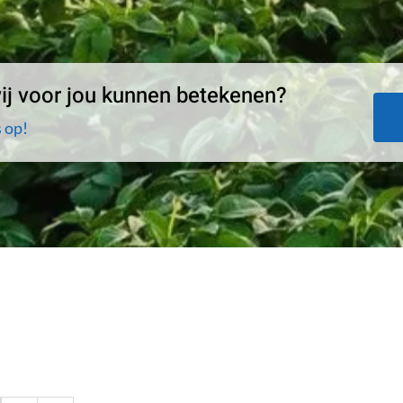
j voor jou kunnen betekenen?
 op!