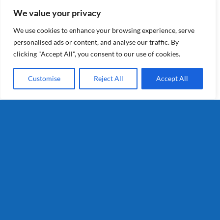
We value your privacy
Cara
We use cookies to enhance your browsing experience, serve
personalised ads or content, and analyse our traffic. By
clicking "Accept All", you consent to our use of cookies.
Details
Customise
Reject All
Accept All
Valencia
Valencia is een ideaal frietras met
een hoog drogestofgehalte,
uniforme knollen en een stabiele
opbrengst.