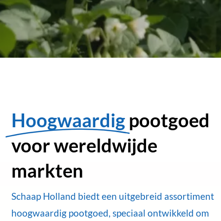
Hoogwaardig
pootgoed
voor wereldwijde
markten
Schaap Holland biedt een uitgebreid assortiment
hoogwaardig pootgoed, speciaal ontwikkeld om