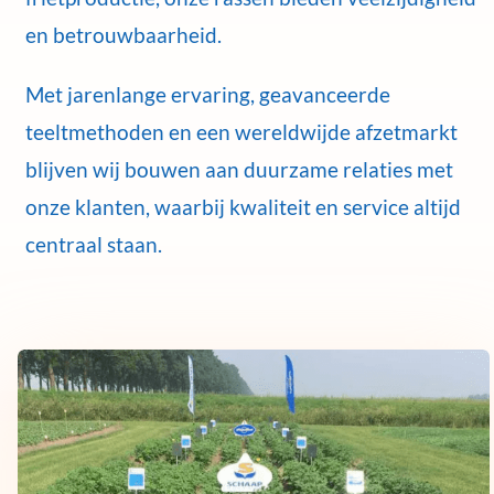
en betrouwbaarheid.
Met jarenlange ervaring, geavanceerde
teeltmethoden en een wereldwijde afzetmarkt
blijven wij bouwen aan duurzame relaties met
onze klanten, waarbij kwaliteit en service altijd
centraal staan.