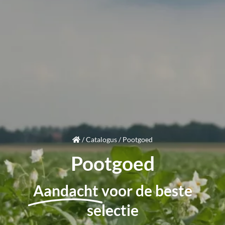
/
Catalogus
/
Pootgoed
Pootgoed
Aandacht
voor de beste
selectie