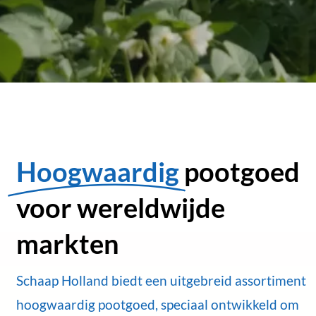
Hoogwaardig
pootgoed
voor wereldwijde
markten
Schaap Holland biedt een uitgebreid assortiment
hoogwaardig pootgoed, speciaal ontwikkeld om