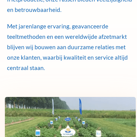
en betrouwbaarheid.
Met jarenlange ervaring, geavanceerde
teeltmethoden en een wereldwijde afzetmarkt
blijven wij bouwen aan duurzame relaties met
onze klanten, waarbij kwaliteit en service altijd
centraal staan.