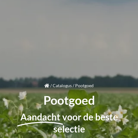
/
Catalogus
/
Pootgoed
Pootgoed
Aandacht
voor de beste
selectie