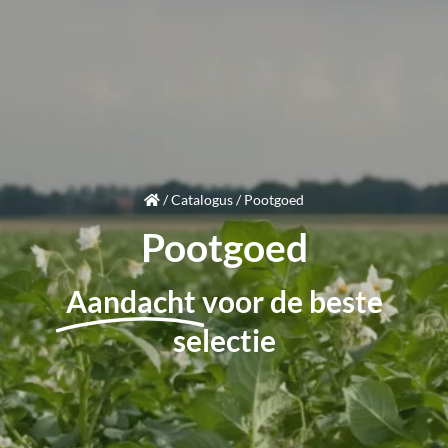
/
Catalogus
/
Pootgoed
Pootgoed
Aandacht
voor de beste
selectie