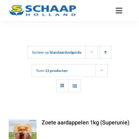
Ga
Toggle
naar
Naviga
inhoud
Over ons
Catalogus
Sorteer op
Standaardvolgorde
Werken Bij
Toon
12 producten
Segmenten
Contact
Zoete aardappelen 1kg (Superunie)
NL