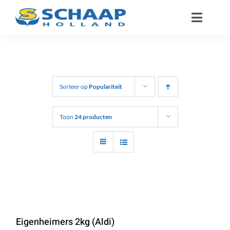
Ga
Toggle
naar
Naviga
inhoud
Over ons
Catalogus
Sorteer op
Populariteit
Werken Bij
Toon
24 producten
Segmenten
Contact
NL
Eigenheimers 2kg (Aldi)