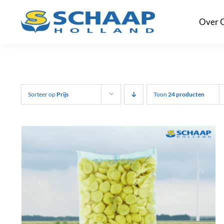
Ga
Over 
naar
inhoud
Sorteer op
Prijs
Toon
24 producten