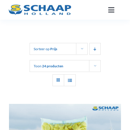
Ga
Toggle
naar
Naviga
inhoud
Over ons
Catalogus
Sorteer op
Prijs
Werken Bij
Toon
24 producten
Segmenten
Contact
NL