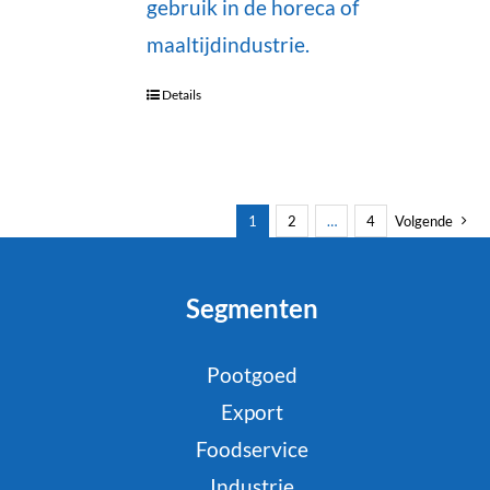
gebruik in de horeca of
maaltijdindustrie.
Details
1
2
…
4
Volgende
Segmenten
Pootgoed
Export
Foodservice
Industrie