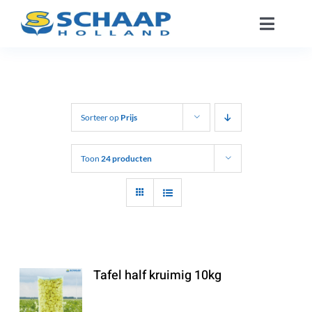
Ga
Toggle
naar
Naviga
inhoud
Over ons
Catalogus
Sorteer op
Prijs
Werken Bij
Toon
24 producten
Segmenten
Contact
Tafel half kruimig 10kg
NL