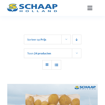
Ga
Toggle
naar
Naviga
inhoud
Over ons
Catalogus
Sorteer op
Prijs
Werken Bij
Toon
24 producten
Segmenten
Contact
NL