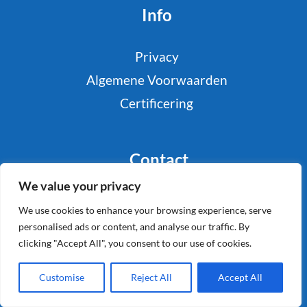
Info
Privacy
Algemene Voorwaarden
Certificering
Contact
We value your privacy
T : 0321-335050
info@schaapholland.com
We use cookies to enhance your browsing experience, serve
personalised ads or content, and analyse our traffic. By
clicking "Accept All", you consent to our use of cookies.
Customise
Reject All
Accept All