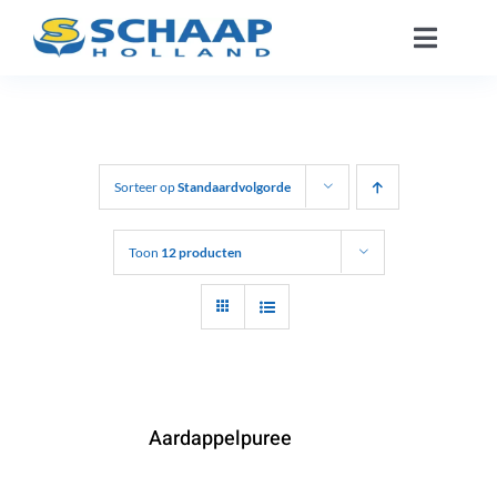
Ga
Toggle
naar
Naviga
inhoud
Over ons
Catalogus
Sorteer op
Standaardvolgorde
Werken Bij
Toon
12 producten
Segmenten
Contact
Aardappelpuree
NL