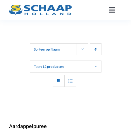
Ga
Toggle
naar
Naviga
inhoud
Over ons
Catalogus
Sorteer op
Naam
Werken Bij
Toon
12 producten
Segmenten
Contact
NL
Aardappelpuree