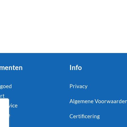
menten
Info
tgoed
Privacy
rt
Algemene Voorwaarde
service
strie
Certificering
il