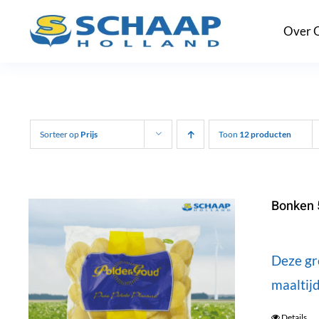
Ga
Over 
naar
inhoud
Sorteer op
Prijs
Toon
12 producten
Bonken 
Deze gr
maaltijd
Details