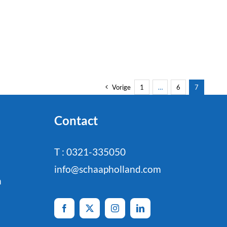
Vorige
1
…
6
7
Contact
T : 0321-335050
info@schaapholland.com
n