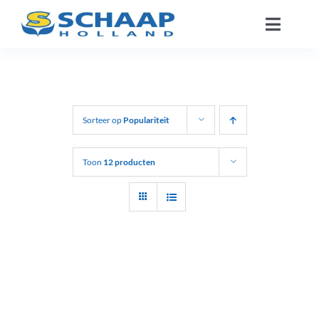
Ga
Toggle
naar
Naviga
inhoud
Over ons
Catalogus
Sorteer op
Populariteit
Werken Bij
Toon
12 producten
Segmenten
Contact
NL