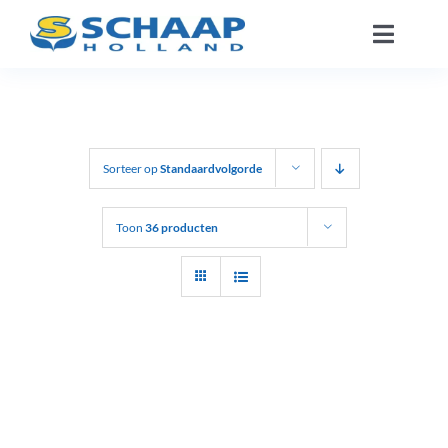
Ga
Toggle
naar
Naviga
inhoud
Over ons
Catalogus
Sorteer op
Standaardvolgorde
Werken Bij
Toon
36 producten
Segmenten
Contact
NL