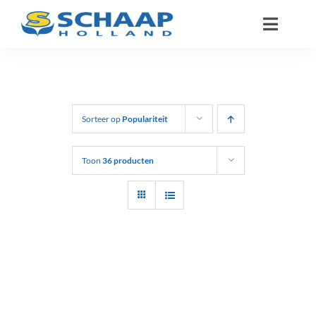
Ga
Toggle
naar
Naviga
inhoud
Over ons
Catalogus
Sorteer op
Populariteit
Werken Bij
Toon
36 producten
Segmenten
Contact
NL