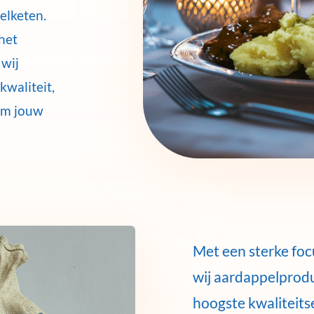
elketen.
het
wij
kwaliteit,
om jouw
Met een sterke fo
wij aardappelprodu
hoogste kwaliteits