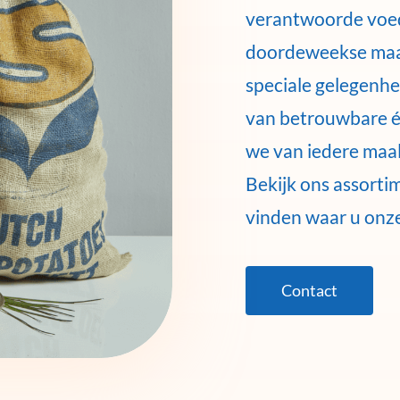
verantwoorde voed
doordeweekse maalt
speciale gelegenhe
van betrouwbare 
we van iedere maal
Bekijk ons assorti
vinden waar u onz
Contact