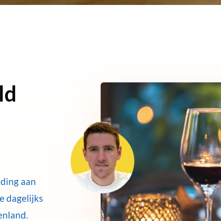
ld
jding aan
e dagelijks
enland.