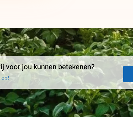
j voor jou kunnen betekenen?
 op!