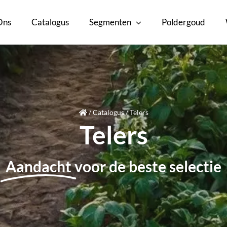
Ons
Catalogus
Segmenten
Poldergoud
/
Catalogus
/
Telers
Telers
Aandacht
voor de beste selectie