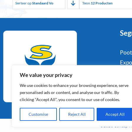
Sorteer op
Standaard Volgorde
Toon
12 Producten
Seg
Poo
Expo
Food
We value your privacy
Aardappelspecialisten
Indu
We use cookies to enhance your browsing experience, serve
Sinds 1964
Reta
personalised ads or content, and analyse our traffic. By
clicking "Accept All", you consent to our use of cookies.
Con
Customise
Reject All
Accept All
©2026 Schaap Ho