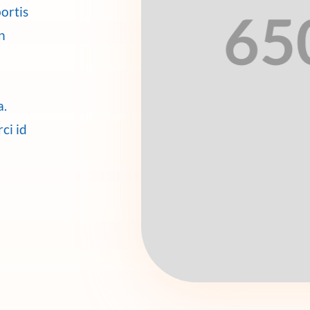
ortis
n
a.
ci id