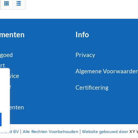
menten
Info
tgoed
Privacy
rt
Algemene Voorwaarde
service
strie
Certificering
il
sumenten
lland BV | Alle Rechten Voorbehouden | Website gebouwd door
XY 