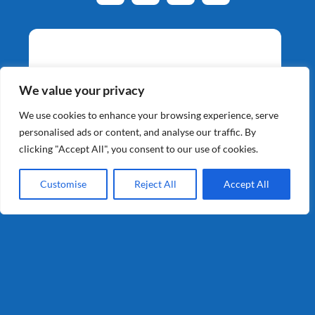
We value your privacy
We use cookies to enhance your browsing experience, serve
personalised ads or content, and analyse our traffic. By
clicking "Accept All", you consent to our use of cookies.
Customise
Reject All
Accept All
Aardappelspecialisten
Sinds 1964
©2026 Schaap Holland BV | Alle Rechten Voorbehouden |
Website gebouwd door
XY Web Solutions BV