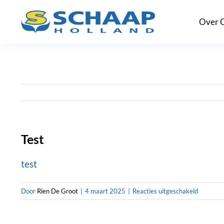
Ga
Over 
naar
inhoud
Test
test
voor
Door
Rien De Groot
|
4 maart 2025
|
Reacties uitgeschakeld
Test