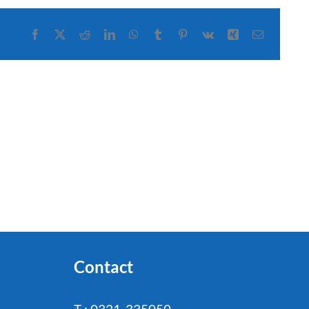
Facebook
X
Reddit
LinkedIn
WhatsApp
Tumblr
Pinterest
Vk
Xing
E-
mail
Contact