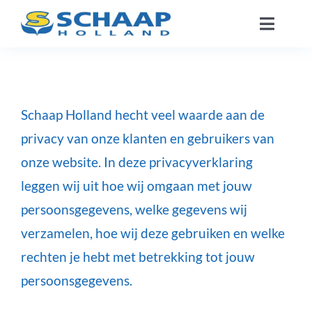
Ga
Toggle
naar
Naviga
inhoud
Over ons
Catalogus
Schaap Holland hecht veel waarde aan de
privacy van onze klanten en gebruikers van
Werken Bij
onze website. In deze privacyverklaring
leggen wij uit hoe wij omgaan met jouw
Segmenten
persoonsgegevens, welke gegevens wij
verzamelen, hoe wij deze gebruiken en welke
Contact
rechten je hebt met betrekking tot jouw
persoonsgegevens.
NL