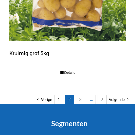
Kruimig grof 5kg
Details
Vorige
1
2
3
…
7
Volgende
Segmenten