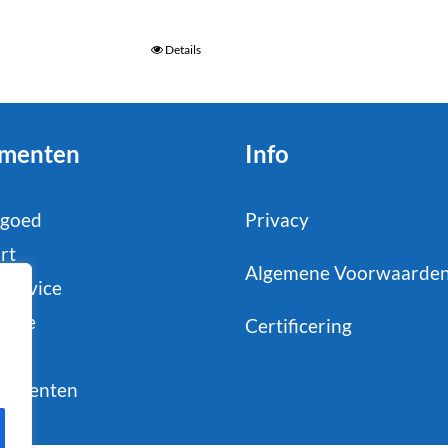
Details
menten
Info
tgoed
Privacy
rt
Algemene Voorwaarde
service
strie
Certificering
il
sumenten