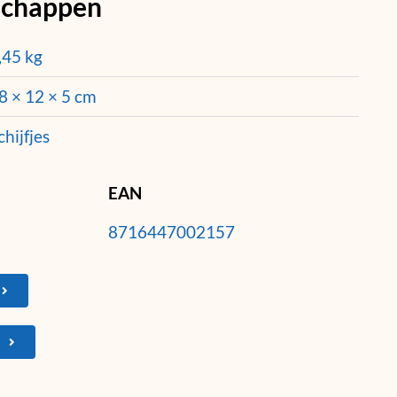
schappen
,45 kg
8 × 12 × 5 cm
chijfjes
EAN
8716447002157
N