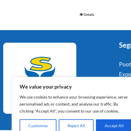
Details
Seg
Poo
Expo
Food
We value your privacy
Aardappelspecialisten
Indu
We use cookies to enhance your browsing experience, serve
Sinds 1964
Reta
personalised ads or content, and analyse our traffic. By
clicking "Accept All", you consent to our use of cookies.
Con
Customise
Reject All
Accept All