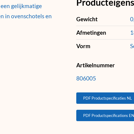
Producteigen
 een gelijkmatige
en in ovenschotels en
Gewicht
0
Afmetingen
1
Vorm
S
Artikelnummer
806005
PDF Productspecificaties NL
PDF Productspecifications E