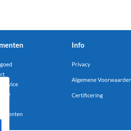
menten
Info
tgoed
Privacy
rt
Algemene Voorwaarde
service
strie
Certificering
il
sumenten