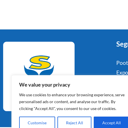
Seg
Poo
Expo
Food
We value your privacy
Aardappelspecialisten
Indu
We use cookies to enhance your browsing experience, serve
Sinds 1964
Reta
personalised ads or content, and analyse our traffic. By
clicking "Accept All", you consent to our use of cookies.
Con
Customise
Reject All
Accept All