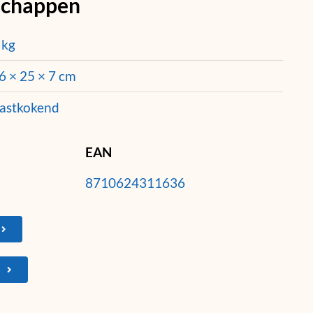
schappen
 kg
6 × 25 × 7 cm
astkokend
EAN
8710624311636
N