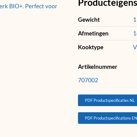
Producteigen
erk BIO+. Perfect voor
Gewicht
1
Afmetingen
1
Kooktype
V
Artikelnummer
707002
PDF Productspecificaties NL
PDF Productspecifications E