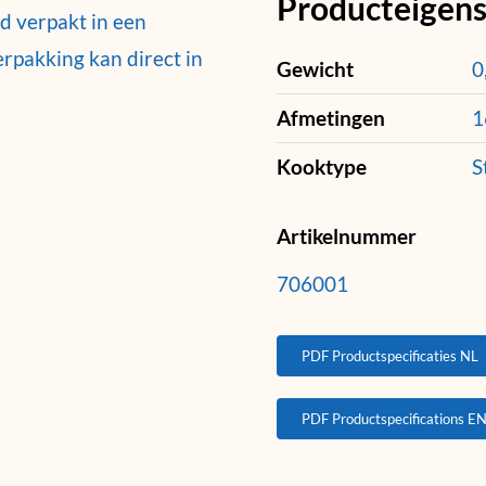
Producteigen
d verpakt in een
rpakking kan direct in
Gewicht
0
Afmetingen
1
Kooktype
S
Artikelnummer
706001
PDF Productspecificaties NL
PDF Productspecifications E