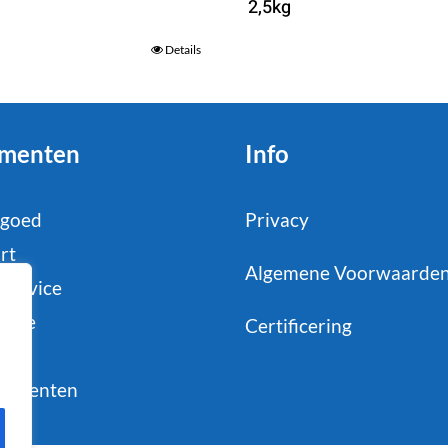
2,5kg
Details
menten
Info
tgoed
Privacy
rt
Algemene Voorwaarde
service
strie
Certificering
il
sumenten