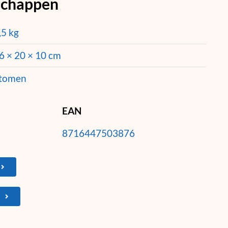
schappen
,5 kg
6 × 20 × 10 cm
tomen
EAN
8716447503876
N