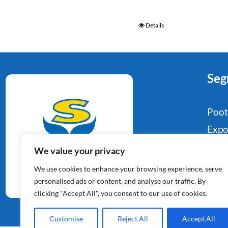
Details
Seg
Poo
Expo
Food
We value your privacy
Aardappelspecialisten
Indu
We use cookies to enhance your browsing experience, serve
Sinds 1964
Reta
personalised ads or content, and analyse our traffic. By
clicking "Accept All", you consent to our use of cookies.
Con
Customise
Reject All
Accept All