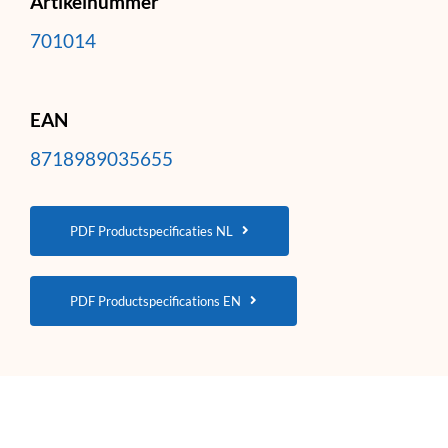
Artikelnummer
701014
EAN
8718989035655
PDF Productspecificaties NL
PDF Productspecifications EN