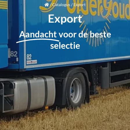
/
Catalogus
/
Export
Export
Aandacht
voor de beste
selectie