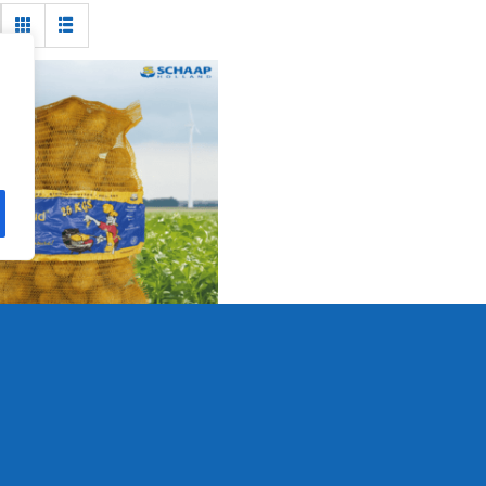
dappelen 25kg
Details