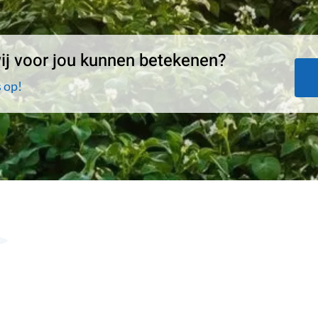
j voor jou kunnen betekenen?
 op!