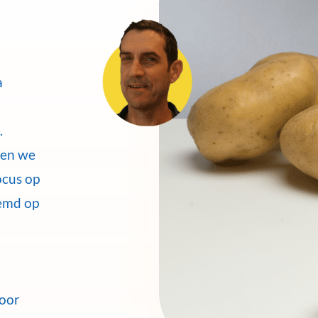
a
.
nen we
ocus op
temd op
voor