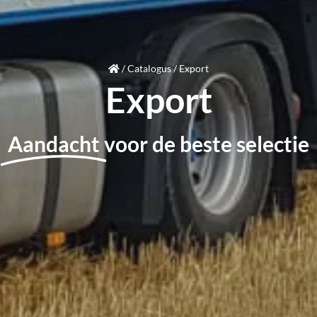
/
Catalogus
/
Export
Export
Aandacht
voor de beste selectie