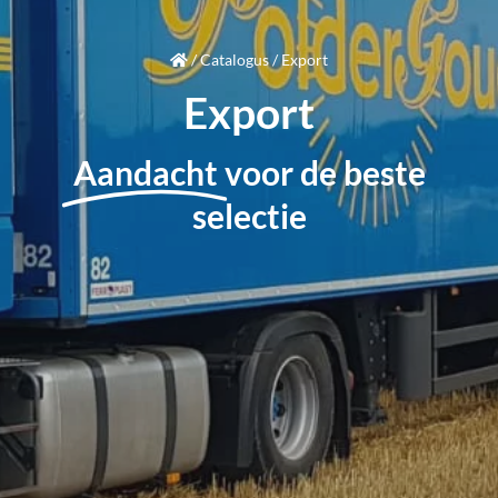
/
Catalogus
/
Export
Export
Aandacht
voor de beste
selectie