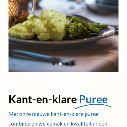
Kant-en-klare
Puree
Met onze nieuwe kant-en-klare puree
combineren we gemak en kwaliteit in één.