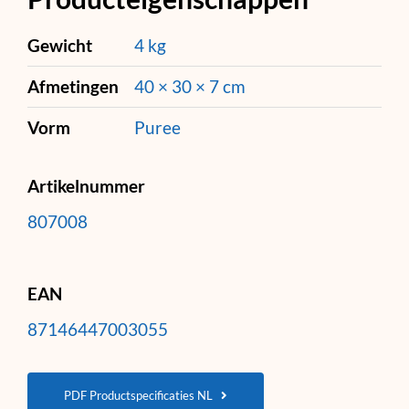
Gewicht
4 kg
Afmetingen
40 × 30 × 7 cm
Vorm
Puree
Artikelnummer
807008
EAN
87146447003055
PDF Productspecificaties NL