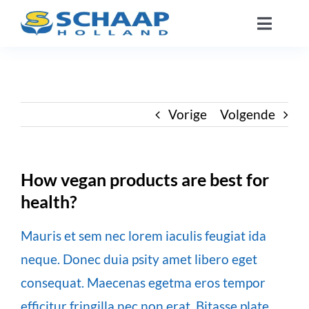
Ga
Toggle
naar
Naviga
inhoud
Over ons
Catalogus
Vorige
Volgende
Werken Bij
How vegan products are best for
health?
Segmenten
Mauris et sem nec lorem iaculis feugiat ida
Contact
neque. Donec duia psity amet libero eget
consequat. Maecenas egetma eros tempor
NL
efficitur fringilla nec non erat. Bitasse plate