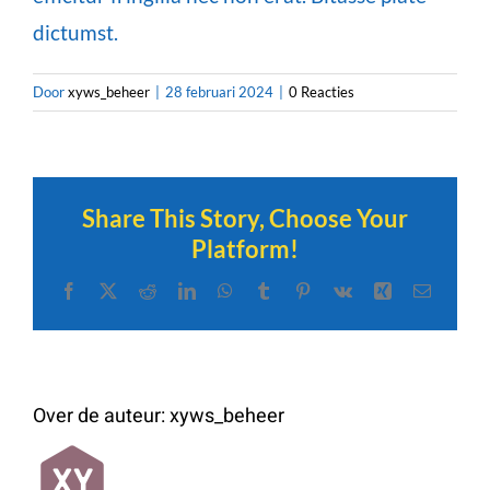
dictumst.
Door
xyws_beheer
|
28 februari 2024
|
0 Reacties
Share This Story, Choose Your
Platform!
Facebook
X
Reddit
LinkedIn
WhatsApp
Tumblr
Pinterest
Vk
Xing
E-
mail
Over de auteur:
xyws_beheer