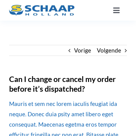
Ga
Toggle
naar
Naviga
inhoud
Over ons
Catalogus
Vorige
Volgende
Werken Bij
Can I change or cancel my order
before it’s dispatched?
Segmenten
Mauris et sem nec lorem iaculis feugiat ida
Contact
neque. Donec duia psity amet libero eget
consequat. Maecenas egetma eros tempor
NL
efficitur fringilla nec non erat. Bitasse plate