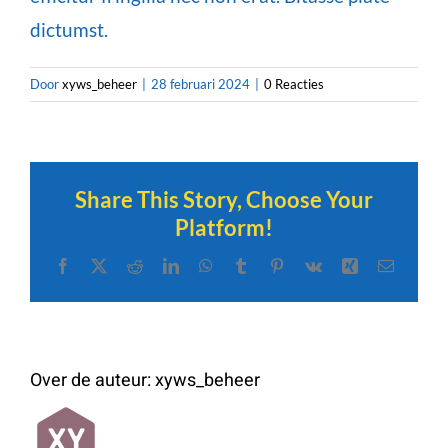
dictumst.
Door
xyws_beheer
|
28 februari 2024
|
0 Reacties
Share This Story, Choose Your
Platform!
Facebook
X
Reddit
LinkedIn
WhatsApp
Tumblr
Pinterest
Vk
Xing
E-
mail
Over de auteur:
xyws_beheer