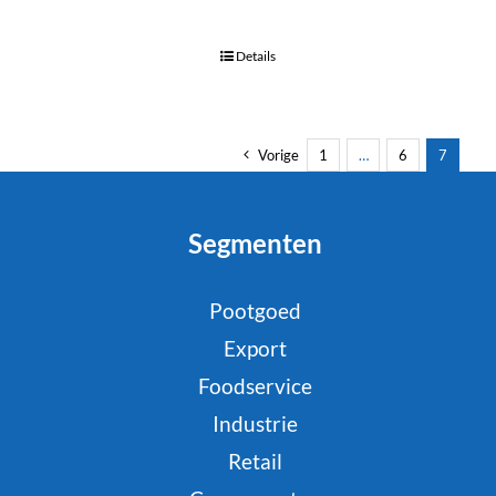
Details
Vorige
1
…
6
7
Segmenten
Pootgoed
Export
Foodservice
Industrie
Retail