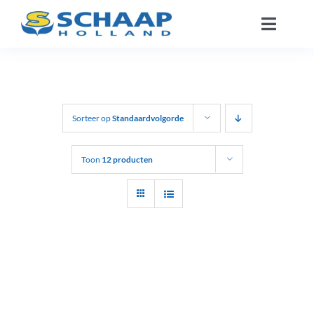
Ga
Toggle
naar
Naviga
inhoud
Over ons
Catalogus
Sorteer op
Standaardvolgorde
Werken Bij
Toon
12 producten
Segmenten
Contact
NL