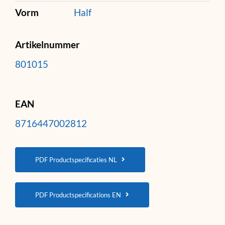
Vorm
Half
Artikelnummer
801015
EAN
8716447002812
PDF Productspecificaties NL
PDF Productspecifications EN