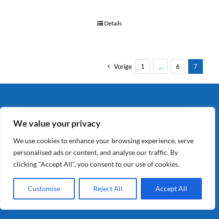
Details
Vorige
1
…
6
7
Segmenten
We value your privacy
We use cookies to enhance your browsing experience, serve
Pootgoed
personalised ads or content, and analyse our traffic. By
Export
clicking "Accept All", you consent to our use of cookies.
Foodservice
Customise
Reject All
Accept All
Industrie
Retail