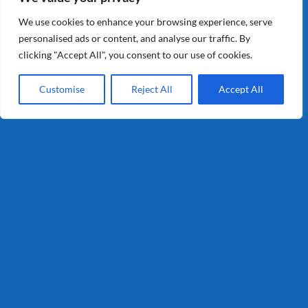
Industrie
We use cookies to enhance your browsing experience, serve
Retail
personalised ads or content, and analyse our traffic. By
Consumenten
clicking "Accept All", you consent to our use of cookies.
Customise
Reject All
Accept All
Info
Privacy
Algemene Voorwaarden
Certificering
Contact
T : 0321-335050
info@schaapholland.com