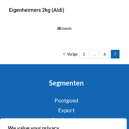
Eigenheimers 2kg (Aldi)
Details
Vorige
1
…
6
7
Segmenten
Pootgoed
Export
Foodservice
We value your privacy