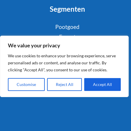
Segmenten
Pootgoed
Export
We value your privacy
Foodservice
Industrie
We use cookies to enhance your browsing experience, serve
personalised ads or content, and analyse our traffic. By
Retail
clicking "Accept All", you consent to our use of cookies.
Consumenten
Customise
Reject All
Accept All
Info
Privacy
Algemene Voorwaarden