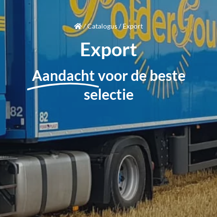
/
Catalogus
/
Export
Export
Aandacht
voor de beste
selectie