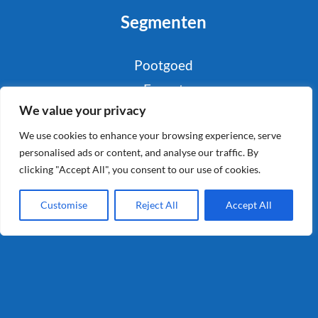
Segmenten
Pootgoed
Export
We value your privacy
Foodservice
Industrie
We use cookies to enhance your browsing experience, serve
personalised ads or content, and analyse our traffic. By
Retail
clicking "Accept All", you consent to our use of cookies.
Consumenten
Customise
Reject All
Accept All
Info
Privacy
Algemene Voorwaarden