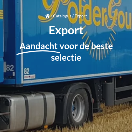
/
Catalogus
/
Export
Export
Aandacht
voor de beste
selectie