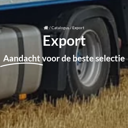
/
Catalogus
/
Export
Export
Aandacht
voor de beste selectie