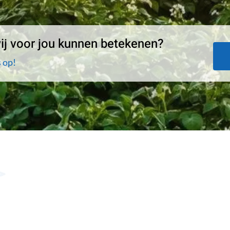
j voor jou kunnen betekenen?
 op!