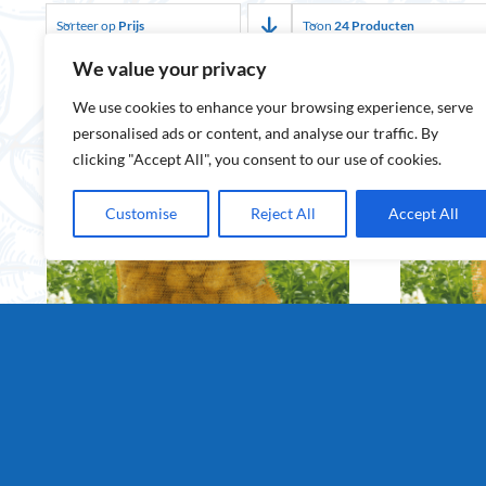
Sorteer op
Prijs
Toon
24 Producten
We value your privacy
We use cookies to enhance your browsing experience, serve
personalised ads or content, and analyse our traffic. By
clicking "Accept All", you consent to our use of cookies.
Customise
Reject All
Accept All
Friet aardappelen 25kg
Friet aar
Details