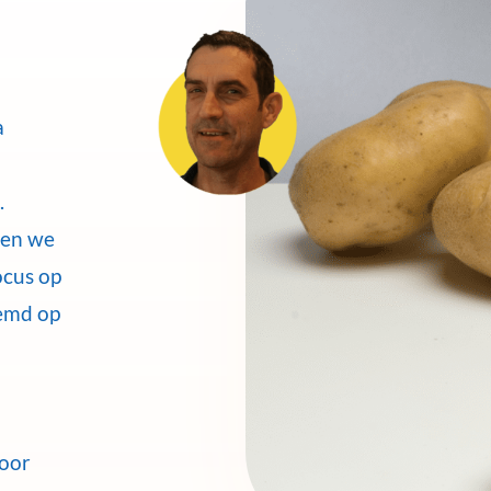
a
.
nen we
ocus op
temd op
voor