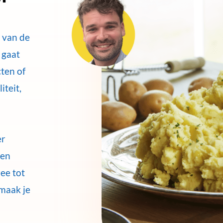
 van de
 gaat
ten of
iteit,
er
 en
ee tot
maak je