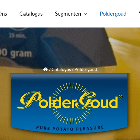
Ons
Catalogus
Segmenten
Poldergoud
/
Catalogus
/
Poldergoud