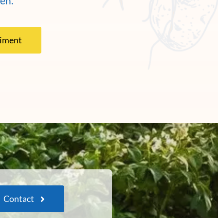
en.
timent
Contact