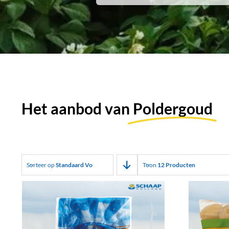
Het aanbod van
Poldergoud
Sorteer op
Standaard Volgorde
Toon
12 Producten