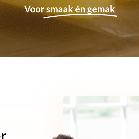
Voor
smaak én gemak
er