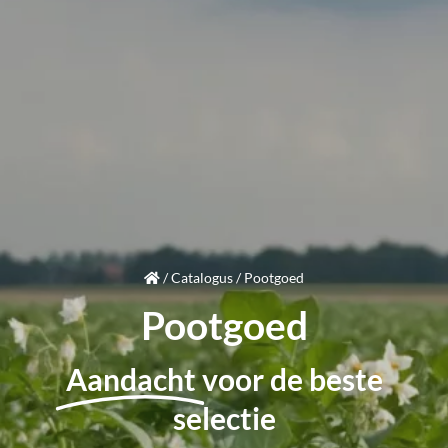
/
Catalogus
/
Pootgoed
Pootgoed
Aandacht
voor de beste
selectie