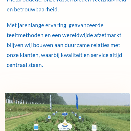
en betrouwbaarheid.
Met jarenlange ervaring, geavanceerde
teeltmethoden en een wereldwijde afzetmarkt
blijven wij bouwen aan duurzame relaties met
onze klanten, waarbij kwaliteit en service altijd
centraal staan.