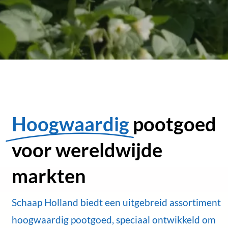
Hoogwaardig
pootgoed
voor wereldwijde
markten
Schaap Holland biedt een uitgebreid assortiment
hoogwaardig pootgoed, speciaal ontwikkeld om