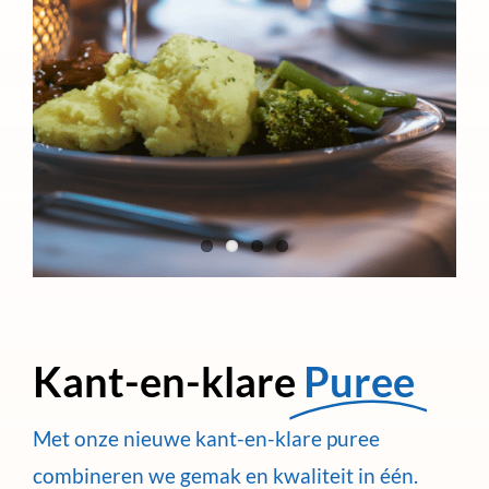
Kant-en-klare
Puree
Met onze nieuwe kant-en-klare puree
combineren we gemak en kwaliteit in één.