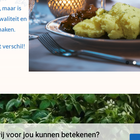
, maar is
aliteit en
maken.
 verschil!
j voor jou kunnen betekenen?