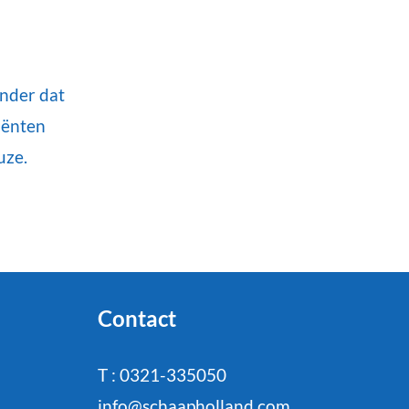
onder dat
iënten
uze.
Contact
T : 0321-335050
info@schaapholland.com