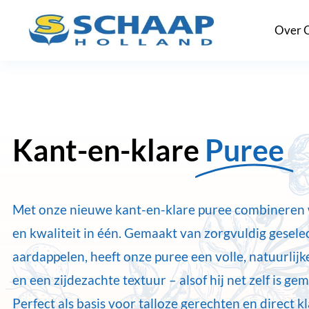
Ga
Over 
naar
inhoud
Kant-en-klare
Puree
Met onze nieuwe kant-en-klare puree combineren
en kwaliteit in één. Gemaakt van zorgvuldig gesele
aardappelen, heeft onze puree een volle, natuurlij
en een zijdezachte textuur – alsof hij net zelf is ge
Perfect als basis voor talloze gerechten en direct k