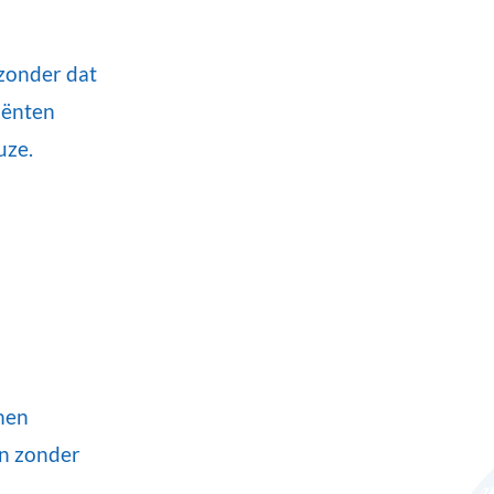
 zonder dat
iënten
uze.
men
en zonder