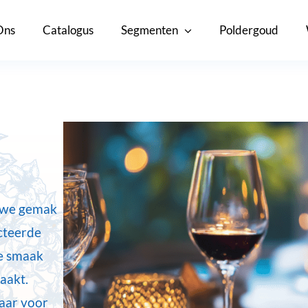
Ons
Catalogus
Segmenten
Poldergoud
 we gemak
cteerde
ke smaak
maakt.
laar voor