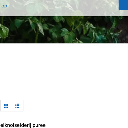
 op!
elknolselderij puree