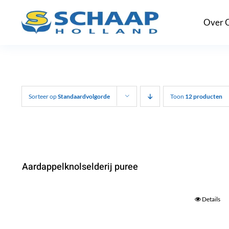
Ga
Over 
naar
inhoud
Sorteer op
Standaardvolgorde
Toon
12 producten
Aardappelknolselderij puree
Details