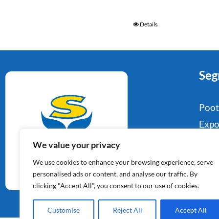
Details
Seg
Poo
Expo
Food
We value your privacy
Aardappelspecialisten
Indu
We use cookies to enhance your browsing experience, serve
Sinds 1964
Reta
personalised ads or content, and analyse our traffic. By
clicking "Accept All", you consent to our use of cookies.
Con
Customise
Reject All
Accept All