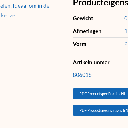
Producteigen
len. Ideaal om in de
 keuze.
Gewicht
0
Afmetingen
1
Vorm
P
Artikelnummer
806018
PDF Productspecificaties NL
PDF Productspecifications E