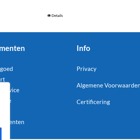
Details
menten
Info
tgoed
Privacy
rt
Algemene Voorwaarde
service
strie
Certificering
il
sumenten