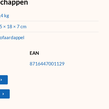
schappen
,4 kg
5 × 18 × 7 cm
ofaardappel
EAN
8716447001129
N